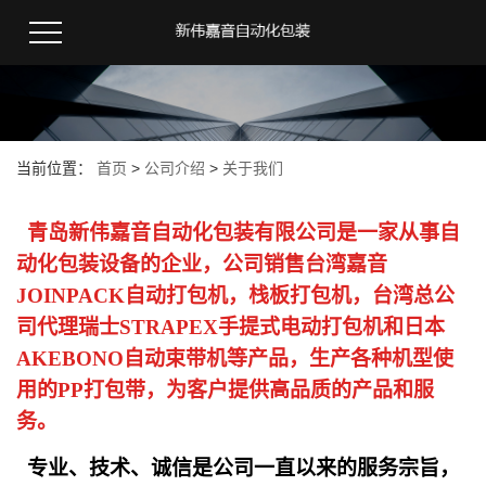
当前位置：
首页
>
公司介绍
>
关于我们
青岛新伟嘉音自动化包装有限公司是一家从事自
动化包装设备的企业，公司销售台湾嘉音
JOINPACK自动打包机，栈板打包机，台湾总公
司代理瑞士STRAPEX手提式电动打包机和日本
AKEBONO自动束带机等产品，生产各种机型使
用的PP打包带，为客户提供高品质的产品和服
务。
专业
、
技术
、
诚信是公司一直以来的服务宗旨，