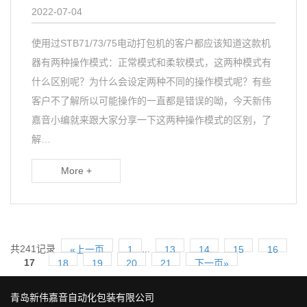
2022-07-04
使用过STB71/73/75电动打包机的客户都应该知道这款机
器有两种操作模式：正常模式和柔软模式，这两种模式有
什么区别呢？为什么会设定两种不同的操作模式呢？有些
客户不了解所以可能操作的一直都是错误的呦，今天新伟
嘉音小编就来跟大家分享一下这两种操作模式的区别，了
解…
More +
共241记录
...
«上一页
1
13
14
15
16
17
18
19
20
21
下一页»
青岛新伟嘉音自动化包装有限公司