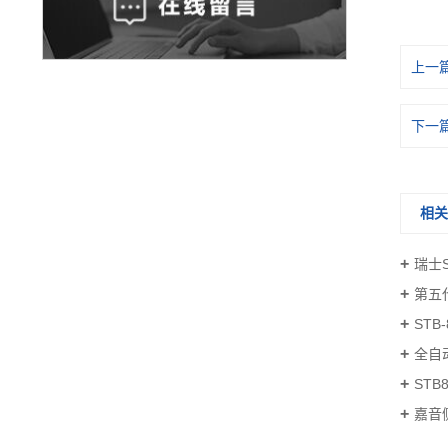
上一
下一
相
瑞士S
第五代
STB
全自动
ST
嘉音