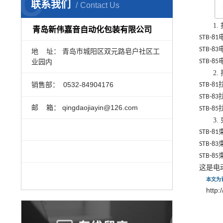
C
联系我们
Contact Us
1.
青岛新伟嘉音自动化包装有限公司
STB-81
STB-83
地 址： 青岛市城阳区双元路皂户社区工
业园内
STB-85
2.
销售部：
0532-84904176
STB-81
STB-83
邮 箱： qingdaojiayin@126.com
STB-85
3.
STB-81
STB-83
STB-85
这是电
本文为
http: