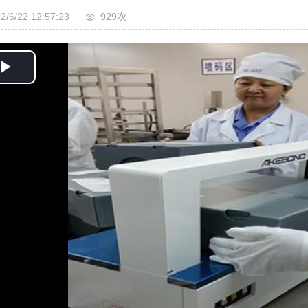
2/6/22 12:57:23
929次
Play
Video